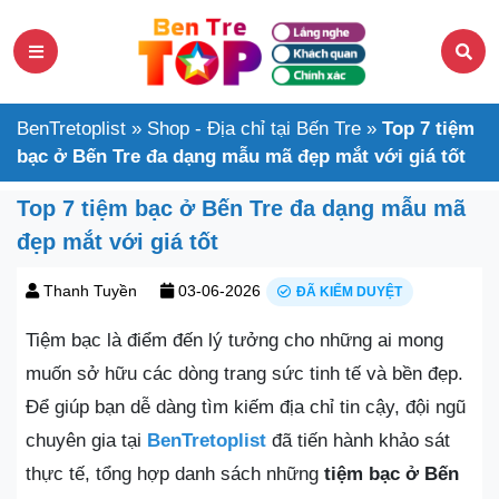
BenTretoplist
»
Shop - Địa chỉ tại Bến Tre
»
Top 7 tiệm
bạc ở Bến Tre đa dạng mẫu mã đẹp mắt với giá tốt
Top 7 tiệm bạc ở Bến Tre đa dạng mẫu mã
đẹp mắt với giá tốt
Thanh Tuyền
03-06-2026
ĐÃ KIỂM DUYỆT
Tiệm bạc là điểm đến lý tưởng cho những ai mong
muốn sở hữu các dòng trang sức tinh tế và bền đẹp.
Để giúp bạn dễ dàng tìm kiếm địa chỉ tin cậy, đội ngũ
chuyên gia tại
BenTretoplist
đã tiến hành khảo sát
thực tế, tổng hợp danh sách những
tiệm bạc ở Bến