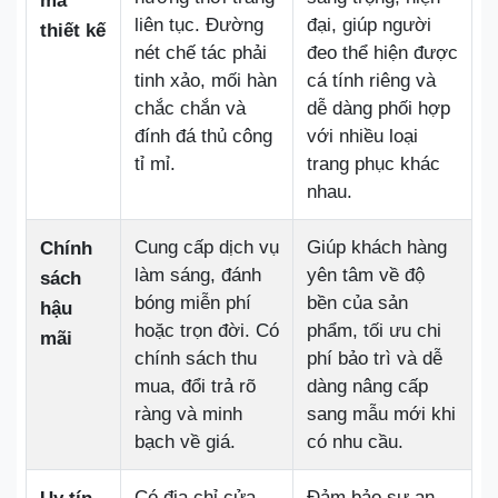
mã
liên tục. Đường
đại, giúp người
thiết kế
nét chế tác phải
đeo thể hiện được
tinh xảo, mối hàn
cá tính riêng và
chắc chắn và
dễ dàng phối hợp
đính đá thủ công
với nhiều loại
tỉ mỉ.
trang phục khác
nhau.
Cung cấp dịch vụ
Giúp khách hàng
Chính
làm sáng, đánh
yên tâm về độ
sách
bóng miễn phí
bền của sản
hậu
hoặc trọn đời. Có
phẩm, tối ưu chi
mãi
chính sách thu
phí bảo trì và dễ
mua, đổi trả rõ
dàng nâng cấp
ràng và minh
sang mẫu mới khi
bạch về giá.
có nhu cầu.
Có địa chỉ cửa
Đảm bảo sự an