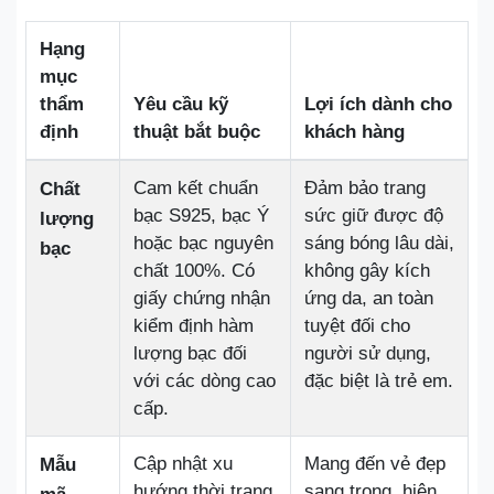
Hạng
mục
thẩm
Yêu cầu kỹ
Lợi ích dành cho
định
thuật bắt buộc
khách hàng
Cam kết chuẩn
Đảm bảo trang
Chất
bạc S925, bạc Ý
sức giữ được độ
lượng
hoặc bạc nguyên
sáng bóng lâu dài,
bạc
chất 100%. Có
không gây kích
giấy chứng nhận
ứng da, an toàn
kiểm định hàm
tuyệt đối cho
lượng bạc đối
người sử dụng,
với các dòng cao
đặc biệt là trẻ em.
cấp.
Cập nhật xu
Mang đến vẻ đẹp
Mẫu
hướng thời trang
sang trọng, hiện