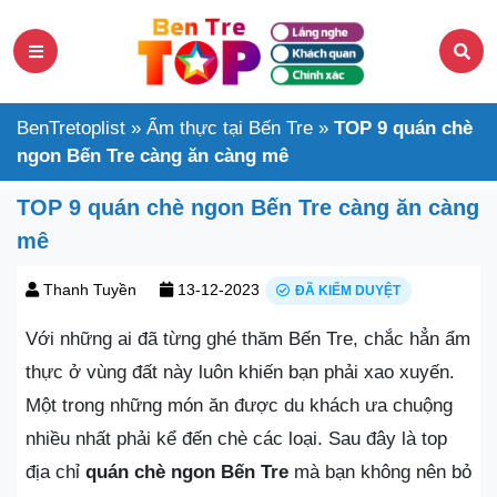
BenTretoplist
»
Ẩm thực tại Bến Tre
»
TOP 9 quán chè
ngon Bến Tre càng ăn càng mê
TOP 9 quán chè ngon Bến Tre càng ăn càng
mê
Thanh Tuyền
13-12-2023
ĐÃ KIỂM DUYỆT
Với những ai đã từng ghé thăm Bến Tre, chắc hẳn ẩm
thực ở vùng đất này luôn khiến bạn phải xao xuyến.
Một trong những món ăn được du khách ưa chuộng
nhiều nhất phải kể đến chè các loại. Sau đây là top
địa chỉ
quán chè ngon Bến Tre
mà bạn không nên bỏ