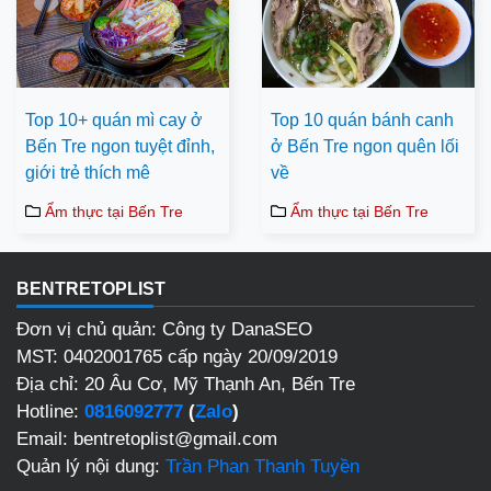
Top 10+ quán mì cay ở
Top 10 quán bánh canh
Bến Tre ngon tuyệt đỉnh,
ở Bến Tre ngon quên lối
giới trẻ thích mê
về
Ẩm thực tại Bến Tre
Ẩm thực tại Bến Tre
BENTRETOPLIST
Đơn vị chủ quản: Công ty DanaSEO
MST: 0402001765 cấp ngày 20/09/2019
Địa chỉ: 20 Âu Cơ, Mỹ Thạnh An, Bến Tre
Hotline:
0816092777
(
Zalo
)
Email: bentretoplist@gmail.com
Quản lý nội dung:
Trần Phan Thanh Tuyền