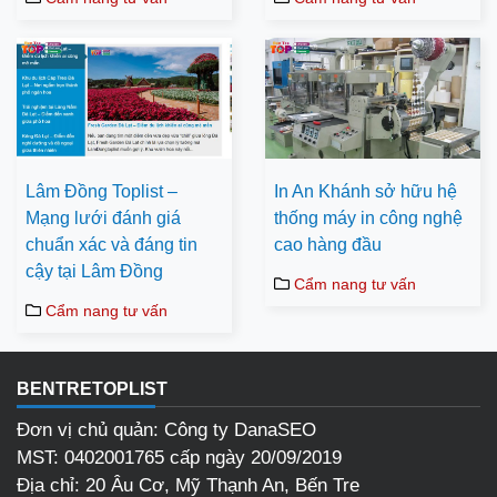
Lâm Đồng Toplist –
In An Khánh sở hữu hệ
Mạng lưới đánh giá
thống máy in công nghệ
chuẩn xác và đáng tin
cao hàng đầu
cậy tại Lâm Đồng
Cẩm nang tư vấn
Cẩm nang tư vấn
BENTRETOPLIST
Đơn vị chủ quản: Công ty DanaSEO
MST: 0402001765 cấp ngày 20/09/2019
Địa chỉ: 20 Âu Cơ, Mỹ Thạnh An, Bến Tre