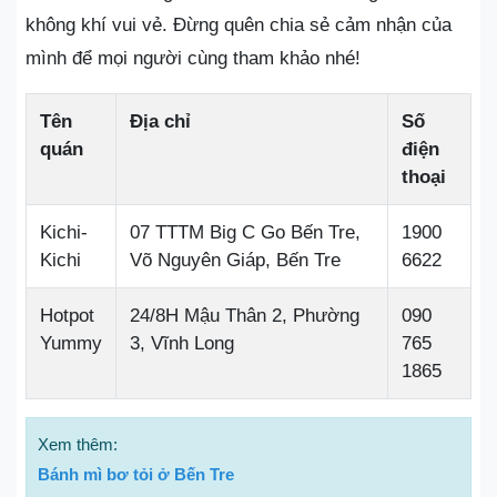
không khí vui vẻ. Đừng quên chia sẻ cảm nhận của
mình để mọi người cùng tham khảo nhé!
Tên
Địa chỉ
Số
quán
điện
thoại
Kichi-
07 TTTM Big C Go Bến Tre,
1900
Kichi
Võ Nguyên Giáp, Bến Tre
6622
Hotpot
24/8H Mậu Thân 2, Phường
090
Yummy
3, Vĩnh Long
765
1865
Xem thêm:
Bánh mì bơ tỏi ở Bến Tre