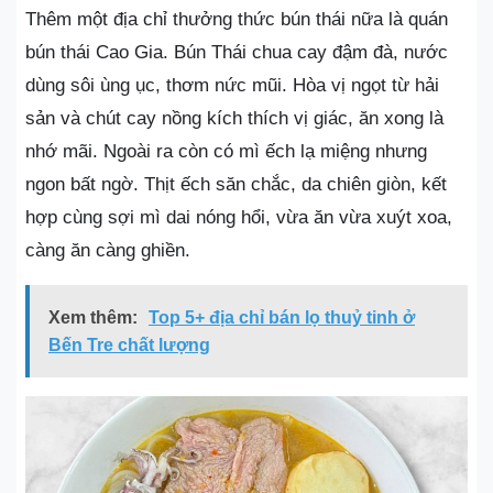
Thêm một địa chỉ thưởng thức bún thái nữa là quán
bún thái Cao Gia. Bún Thái chua cay đậm đà, nước
dùng sôi ùng ục, thơm nức mũi. Hòa vị ngọt từ hải
sản và chút cay nồng kích thích vị giác, ăn xong là
nhớ mãi. Ngoài ra còn có mì ếch lạ miệng nhưng
ngon bất ngờ. Thịt ếch săn chắc, da chiên giòn, kết
hợp cùng sợi mì dai nóng hổi, vừa ăn vừa xuýt xoa,
càng ăn càng ghiền.
Xem thêm:
Top 5+ địa chỉ bán lọ thuỷ tinh ở
Bến Tre chất lượng