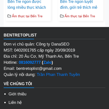
Bến Tre ngon được
Bến Tre ngon tuyệt
lòng nhiều thực khách
đỉnh, giới trẻ thích mê
Ẩm thực tại Bến Tre
Ẩm thực tại Bến Tre
BENTRETOPLIST
Đơn vị chủ quản: Công ty DanaSEO
MST: 0402001765 cấp ngày 20/09/2019
Địa chỉ: 20 Âu Cơ, Mỹ Thạnh An, Bến Tre
Hotline:
0816092777
(
Zalo
)
Email: bentretoplist@gmail.com
Quản lý nội dung:
Trần Phan Thanh Tuyền
VỀ CHÚNG TÔI
Giới thiệu
Liên hệ