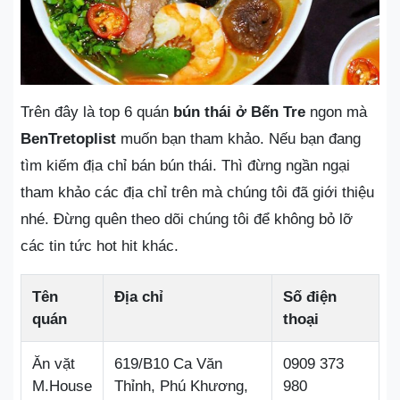
Trên đây là top 6 quán
bún thái ở Bến Tre
ngon mà
BenTretoplist
muốn bạn tham khảo. Nếu bạn đang
tìm kiếm địa chỉ bán bún thái. Thì đừng ngần ngại
tham khảo các địa chỉ trên mà chúng tôi đã giới thiệu
nhé. Đừng quên theo dõi chúng tôi để không bỏ lỡ
các tin tức hot hit khác.
Tên
Địa chỉ
Số điện
quán
thoại
Ăn vặt
619/B10 Ca Văn
0909 373
M.House
Thỉnh, Phú Khương,
980