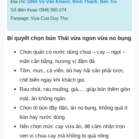
Địa chỉ:
189A Võ Văn Khánh, Bình Thành, Bến Tre
Số điện thoại: 0946 965 074
Fanpage: Vựa Cua Duy Thư
Bí quyết chọn bún Thái vừa ngon vừa no bụng
Chọn quán có nước dùng chua – cay – ngọt –
mặn cân bằng, hương vị đậm đà
Tôm, mực, cá viên, bò hay hải sản phải tươi,
chế biến ngay khi khách gọi.
Rau nhút, rau muống, giá,… giúp bún thêm giòn
mát, ăn không ngán.
Chọn tô bún đầy đặn, ăn no bụng, không quá ít
bún hay nước dùng.
Nên chọn mức cay vừa ăn, để cảm nhận trọn
vẹn vị chua cay mà không bị quá nồng