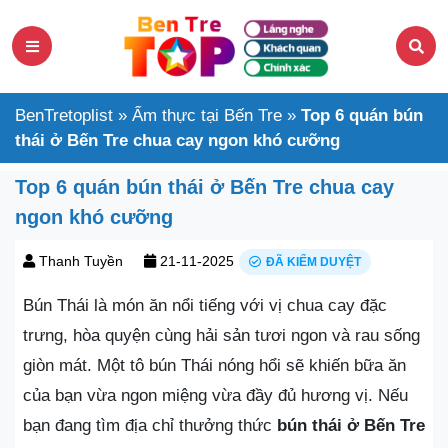
BenTretoplist
»
Ẩm thực tại Bến Tre
»
Top 6 quán bún
thái ở Bến Tre chua cay ngon khó cưỡng
Top 6 quán bún thái ở Bến Tre chua cay
ngon khó cưỡng
Thanh Tuyền
21-11-2025
ĐÃ KIỂM DUYỆT
Bún Thái là món ăn nổi tiếng với vị chua cay đặc
trưng, hòa quyện cùng hải sản tươi ngon và rau sống
giòn mát. Một tô bún Thái nóng hổi sẽ khiến bữa ăn
của bạn vừa ngon miệng vừa đầy đủ hương vị. Nếu
bạn đang tìm địa chỉ thưởng thức
bún thái ở Bến Tre