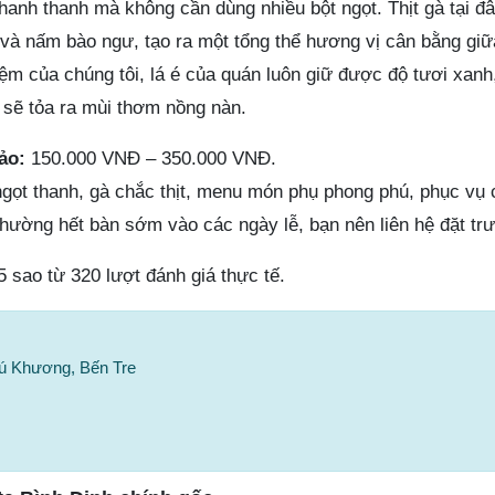
 thanh thanh mà không cần dùng nhiều bột ngọt. Thịt gà tại 
 và nấm bào ngư, tạo ra một tổng thể hương vị cân bằng giữ
iệm của chúng tôi, lá é của quán luôn giữ được độ tươi xanh
 sẽ tỏa ra mùi thơm nồng nàn.
ảo:
150.000 VNĐ – 350.000 VNĐ.
gọt thanh, gà chắc thịt, menu món phụ phong phú, phục vụ
ường hết bàn sớm vào các ngày lễ, bạn nên liên hệ đặt tr
5 sao từ 320 lượt đánh giá thực tế.
hú Khương, Bến Tre