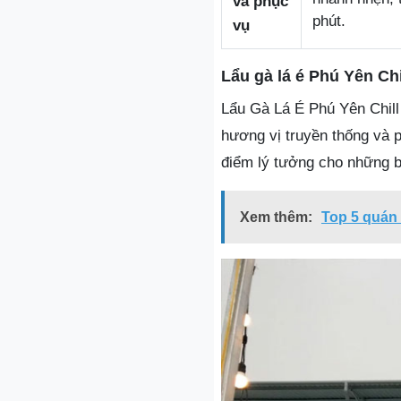
và phục
phút.
vụ
Lẩu gà lá é Phú Yên Chi
Lẩu Gà Lá É Phú Yên Chill
hương vị truyền thống và p
điểm lý tưởng cho những b
Xem thêm:
Top 5 quán 