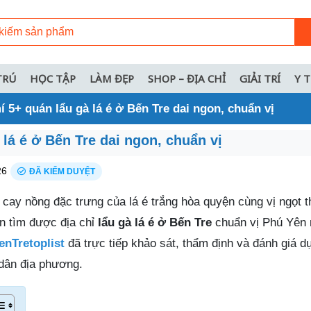
TRÚ
HỌC TẬP
LÀM ĐẸP
SHOP – ĐỊA CHỈ
GIẢI TRÍ
Y 
í 5+ quán lẩu gà lá é ở Bến Tre dai ngon, chuẩn vị
 lá é ở Bến Tre dai ngon, chuẩn vị
26
ĐÃ KIỂM DUYỆT
cay nồng đặc trưng của lá é trắng hòa quyện cùng vị ngọt th
ạn tìm được địa chỉ
lẩu gà lá é ở Bến Tre
chuẩn vị Phú Yên 
enTretoplist
đã trực tiếp khảo sát, thẩm định và đánh giá dự
dân địa phương.