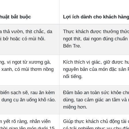
huật bắt buộc
Lợi ích dành cho khách hàn
 thả vườn, thịt chắc, da
Thực khách được thưởng thức
ị bở hoặc có mùi hôi.
ngọt thịt, dai ngon đúng chuẩ
Bến Tre.
ng, vị ngọt từ xương gà,
Kích thích vị giác, giữ được h
ơi xanh, có mùi thơm nồng
nguyên bản của món đặc sản 
nổi tiếng.
biến sạch sẽ, rau ăn kèm
Đảm bảo an toàn sức khỏe ch
 dụng cụ ăn uống khô ráo.
dùng, tạo cảm giác an tâm và
miệng hơn.
 yết rõ ràng, nhân viên
Giúp thực khách chủ động tài 
thời gian lên món dưới 15
có trải nghiệm phục vụ chu đá