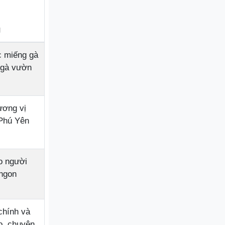
g
 miếng gà
n gà vườn
ương vị
Phú Yên
o người
 ngon
chính và
o, chuyên