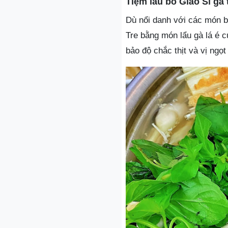
Tiệm lẩu bò Giáo Sĩ gà
Dù nổi danh với các món b
Tre bằng món lẩu gà lá é 
bảo độ chắc thịt và vị ngọ