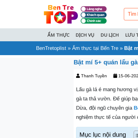
ẨM THỰC
DỊCH VỤ
DU LỊCH
LƯU 
BenTretoplist
»
Ẩm thực tại Bến Tre
»
Bật m
Bật mí 5+ quán lẩu gà
Thanh Tuyền
15-06-20
Lẩu gà lá é mang hương vị 
gà ta thả vườn. Để giúp b
Dừa, đội ngũ chuyên gia
B
nghiệm thực tế của người 
Mục lục nội dung