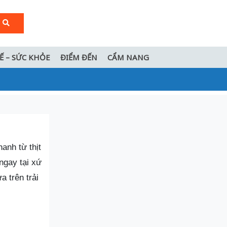
TẾ – SỨC KHỎE
ĐIỂM ĐẾN
CẨM NANG
anh từ thịt
ngay tại xứ
a trên trải