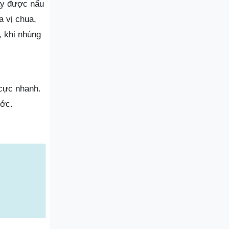
đây được nấu
a vị chua,
, khi nhúng
 cực nhanh.
ước.