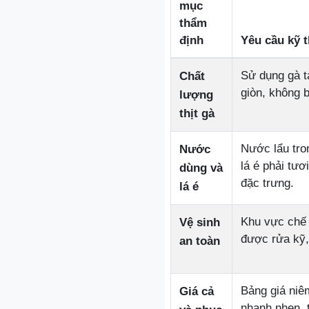
mục
thẩm
định
Yêu cầu kỹ t
Sử dụng gà ta
Chất
giòn, không b
lượng
thịt gà
Nước lẩu tro
Nước
lá é phải tư
dùng và
đặc trưng.
lá é
Khu vực chế 
Vệ sinh
được rửa kỹ,
an toàn
Bảng giá niêm
Giá cả
nhanh nhẹn, 