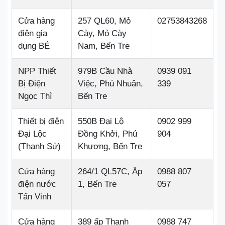
Cửa hàng
257 QL60, Mỏ
02753843268
điện gia
Cày, Mỏ Cày
dụng BÉ
Nam, Bến Tre
NPP Thiết
979B Cầu Nhà
0939 091
Bị Điện
Việc, Phú Nhuận,
339
Ngọc Thì
Bến Tre
Thiết bị điện
550B Đại Lộ
0902 999
Đại Lộc
Đồng Khởi, Phú
904
(Thanh Sử)
Khương, Bến Tre
Cửa hàng
264/1 QL57C, Ấp
0988 807
điện nước
1, Bến Tre
057
Tấn Vinh
Cửa hàng
389 ấp Thạnh
0988 747