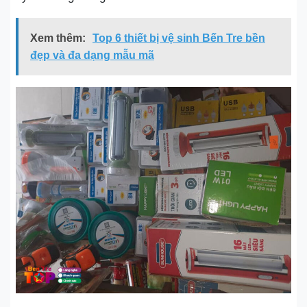
Xem thêm:
Top 6 thiết bị vệ sinh Bến Tre bền
đẹp và đa dạng mẫu mã