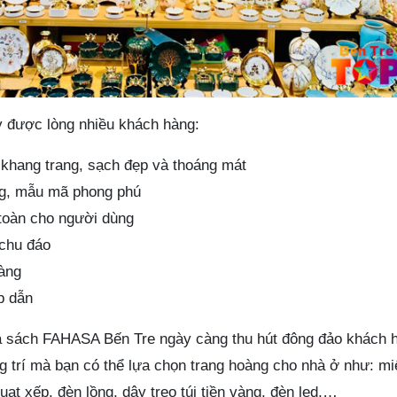
ây được lòng nhiều khách hàng:
khang trang, sạch đẹp và thoáng mát
g, mẫu mã phong phú
toàn cho người dùng
 chu đáo
ràng
p dẫn
à sách FAHASA Bến Tre ngày càng thu hút đông đảo khách 
g trí mà bạn có thể lựa chọn trang hoàng cho nhà ở như: m
uạt xếp, đèn lồng, dây treo túi tiền vàng, đèn led,…