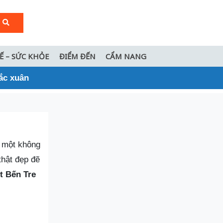
TẾ – SỨC KHỎE
ĐIỂM ĐẾN
CẨM NANG
sắc xuân
n một không
thật đẹp đẽ
ết Bến Tre