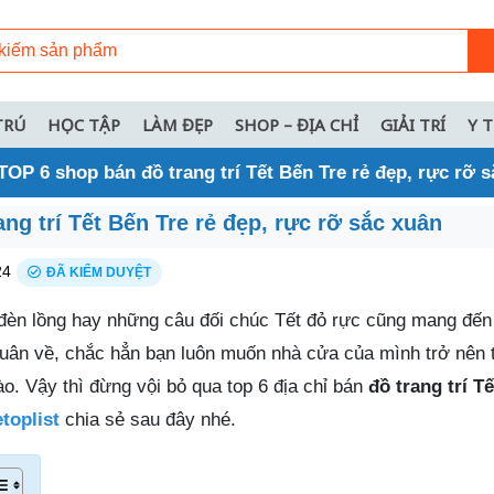
TRÚ
HỌC TẬP
LÀM ĐẸP
SHOP – ĐỊA CHỈ
GIẢI TRÍ
Y 
TOP 6 shop bán đồ trang trí Tết Bến Tre rẻ đẹp, rực rỡ 
ng trí Tết Bến Tre rẻ đẹp, rực rỡ sắc xuân
24
ĐÃ KIỂM DUYỆT
đèn lồng hay những câu đối chúc Tết đỏ rực cũng mang đế
xuân về, chắc hẳn bạn luôn muốn nhà cửa của mình trở nên 
o. Vậy thì đừng vội bỏ qua top 6 địa chỉ bán
đồ trang trí T
toplist
chia sẻ sau đây nhé.