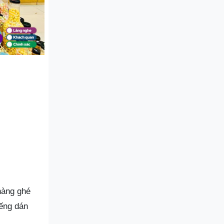
hàng ghé
iếng dán