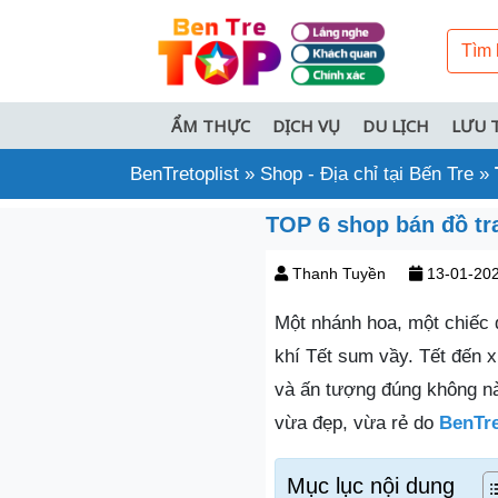
ẨM THỰC
DỊCH VỤ
DU LỊCH
LƯU 
BenTretoplist
»
Shop - Địa chỉ tại Bến Tre
»
TOP 6 shop bán đồ tra
Thanh Tuyền
13-01-20
Một nhánh hoa, một chiếc 
khí Tết sum vầy. Tết đến 
và ấn tượng đúng không nà
vừa đẹp, vừa rẻ do
BenTre
Mục lục nội dung