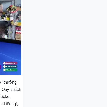
ới thường
. Quý khách
ticker,
m kiếm gì,