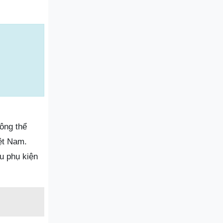
ông thể
ệt Nam.
u phụ kiện